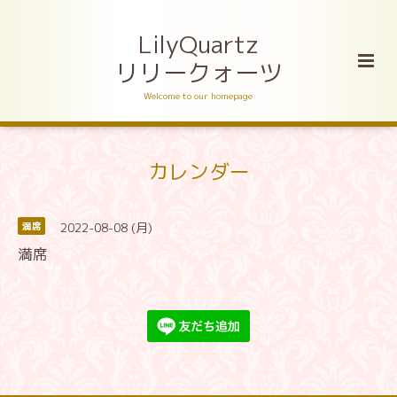
LilyQuartz
リリークォーツ
Welcome to our homepage
カレンダー
2022-08-08 (月)
満席
満席