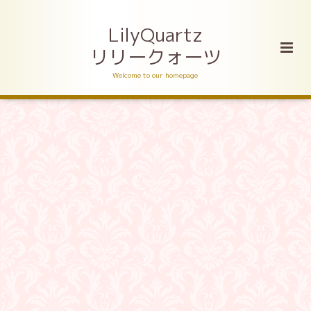
LilyQuartz
リリークォーツ
Welcome to our homepage