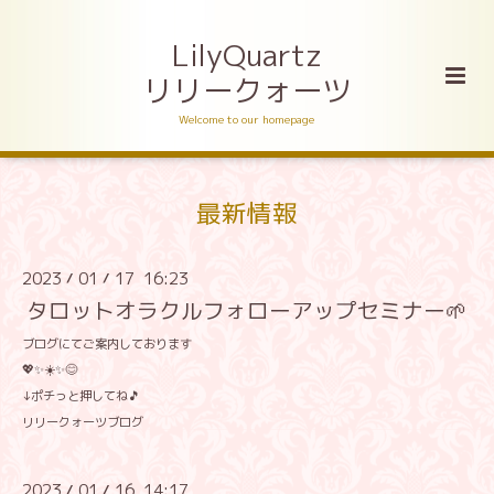
LilyQuartz
リリークォーツ
Welcome to our homepage
最新情報
2023
01
17 16:23
/
/
タロットオラクルフォローアップセミナー🌱
ブログにてご案内しております
💖✨☀️✨😊
↓ポチっと押してね🎵
リリークォーツブログ
2023
01
16 14:17
/
/