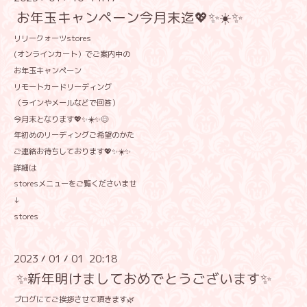
お年玉キャンペーン今月末迄💖✨☀️✨
リリークォーツstores
(オンラインカート）でご案内中の
お年玉キャンペーン
リモートカードリーディング
（ラインやメールなどで回答）
今月末となります💖✨☀️✨😊
年初めのリーディングご希望のかた
ご連絡お待ちしております💖✨☀️✨
詳細は
storesメニューをご覧くださいませ
↓
stores
2023
01
01 20:18
/
/
✨新年明けましておめでとうございます✨
ブログにてご挨拶させて頂きます🌿