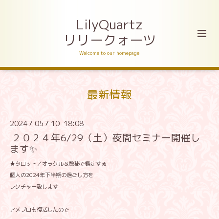
LilyQuartz
リリークォーツ
Welcome to our homepage
最新情報
2024
05
10 18:08
/
/
２０２４年6/29（土）夜間セミナー開催し
ます✨
★タロット／オラクル＆数秘で鑑定する
個人の2024年下半期の過ごし方を
レクチャー致します
アメブロも復活したので