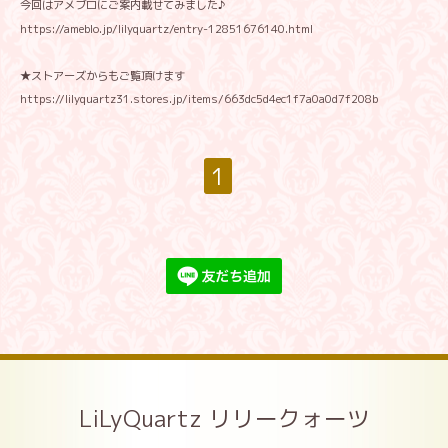
今回はアメブロにご案内載せてみました♪
https://ameblo.jp/lilyquartz/entry-12851676140.h
tml
★ストアーズからもご覧頂けます
https://lilyquartz31.stores.jp/items/663dc5d4ec1f7a0a0d7f208b
1
LiLyQuartz リリークォーツ