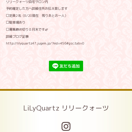
リリークォーツ自宅サロン内
予約確定した方へ詳細住所お伝え致します
⬜定員2名（8/20現在 残りあとお一人）
⬜駐車場あり
⬜募集締め切り８月末です🌿
詳細ブログ記事
http://lilyquartz47.jugem.jp/?eid=456#gsc.tab=0
LiLyQuartz リリークォーツ