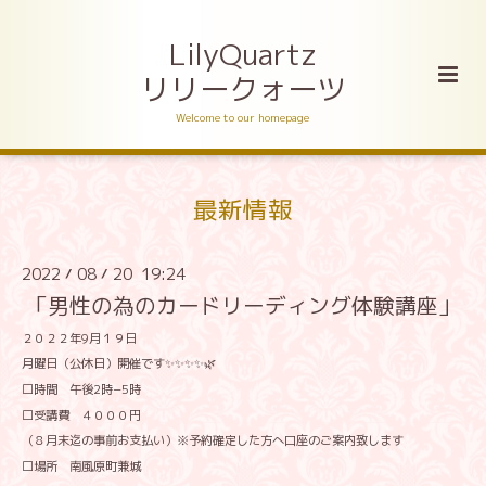
LilyQuartz
リリークォーツ
Welcome to our homepage
最新情報
2022
08
20 19:24
/
/
「男性の為のカードリーディング体験講座」
２０２２年9月１９日
月曜日（公休日）開催です✨✨✨✨🌿
⬜時間 午後2時−5時
⬜受講費 ４０００円
（８月末迄の事前お支払い）※予約確定した方へ口座のご案内致します
⬜場所 南風原町兼城