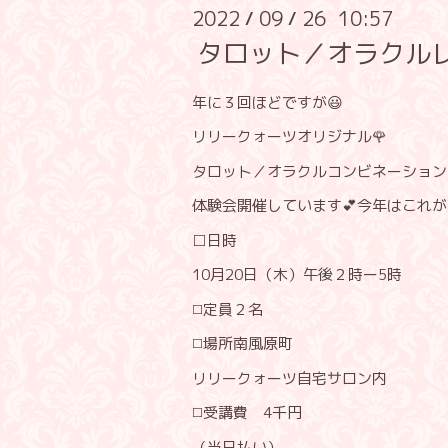
2022
09
26 10:57
/
/
タロット／オラクルレ
年に３回ほどですが😃
リリークォーツオリジナル🌹
タロット／オラクルコンビネーション
体験会開催しています💕今年はこれが
□日時
10月20日（木）午後２時ー5時
◻️定員２名
◻️場所南風原町
リリークォーツ自宅サロン内
◻️受講費 4千円
（当日払い）