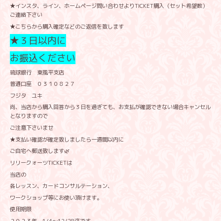
★インスタ、ライン、ホームページ問い合わせよりTICKET購入（セット希望数）
ご連絡下さい
★こちらから購入確定などのご返信を致します
★３日以内に
お振込ください
琉球銀行 東風平支店
普通口座 ０３１０８２７
フジタ ユキ
尚、当店から購入回答から３日を過ぎても、お支払が確認できない場合キャンセル
となりますので
ご注意下さいませ
★支払い確認が確定致しましたら一週間以内に
ご自宅へ郵送致します🌿
リリークォーツTICKETは
当店の
各レッスン、カードコンサルテーション、
ワークショップ等にお使い頂けます。
使用期限