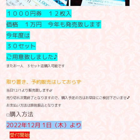
１０００円券 １２枚入
価格 １万円 今年も発売致します
今年度は
３０セット
ご用意致しました♪
またお一人 ３セット迄購入可能です
取り置き、予約販売はしておらず
当日12/1より販売致します🌿
売り切れ次第終了となりますので、購入予定の方はお早目にご検討下さいませ💕
お支払い方法は原則振込となります
購入方法
□
2022年12月 1日（木）より
受付開始