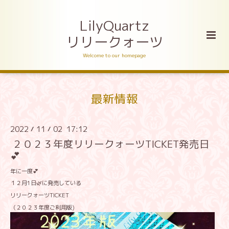
LilyQuartz
リリークォーツ
Welcome to our homepage
最新情報
2022
11
02 17:12
/
/
２０２３年度リリークォーツTICKET発売日
💕
年に一度💕
１２月1日🌿に発売している
リリークォーツTICKET
（２０２３年度ご利用版)